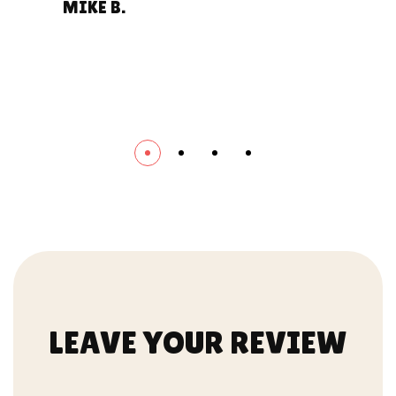
MIKE B.
B
LEAVE YOUR REVIEW